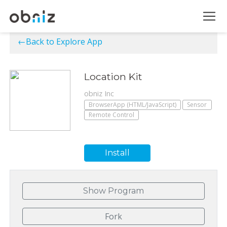
←Back to Explore App
Location Kit
obniz Inc
BrowserApp (HTML/JavaScript)
Sensor
Remote Control
Install
Show Program